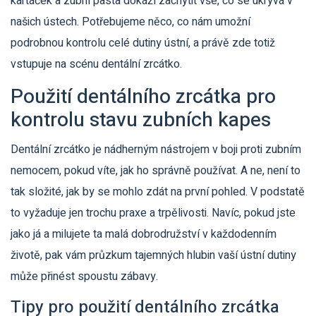
kartáček a zubní pasta dokáží zachytit vše, co se ukrývá v
našich ústech. Potřebujeme něco, co nám umožní
podrobnou kontrolu celé dutiny ústní, a právě zde totiž
vstupuje na scénu dentální zrcátko.
Použití dentálního zrcátka pro
kontrolu stavu zubních kapes
Dentální zrcátko je nádherným nástrojem v boji proti zubním
nemocem, pokud víte, jak ho správně používat. A ne, není to
tak složité, jak by se mohlo zdát na první pohled. V podstatě
to vyžaduje jen trochu praxe a trpělivosti. Navíc, pokud jste
jako já a milujete ta malá dobrodružství v každodenním
životě, pak vám průzkum tajemných hlubin vaší ústní dutiny
může přinést spoustu zábavy.
Tipy pro použití dentálního zrcátka