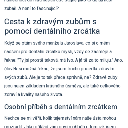
nahlédnout do nitra našich úst, stejně jako to dělají naši
zubaři. A není to fascinující?
Cesta k zdravým zubům s
pomocí dentálního zrcátka
Když se ptám svého manžela Jaroslava, co si o mém
nadšení pro dentální zrcátko myslí, vždy se zasměje a
řekne: "Ty jsi prostě taková, má Ivo. A já tě za to miluju." Ano,
člověk si možná řekne, že jsem trochu posedlá zdravím
svých zubů. Ale je to tak přece správně, ne? Zdravé zuby
jsou nejen základem krásného úsměvu, ale také celkového
zdraví a kvality našeho života.
Osobní příběh s dentálním zrcátkem
Nechce se mi věřit, kolik tajemství nám naše ústa mohou
prozradit. Jako příklad vám povím příběh o tom, jak jsem