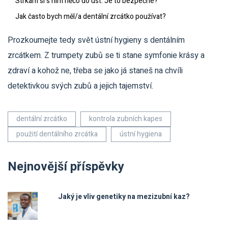
Strkám si s ním něco do úst. Je to bezpečné?
Jak často bych měl/a dentální zrcátko používat?
Prozkoumejte tedy svět ústní hygieny s dentálním
zrcátkem. Z trumpety zubů se ti stane symfonie krásy a
zdraví a kohož ne, třeba se jako já staneš na chvíli
detektivkou svých zubů a jejich tajemství.
dentální zrcátko
kontrola zubních kapes
použití dentálního zrcátka
ústní hygiena
Nejnovější příspěvky
Jaký je vliv genetiky na mezizubní kaz?