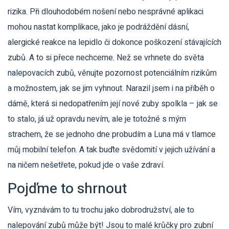
rizika. Při dlouhodobém nošení nebo nesprávné aplikaci
mohou nastat komplikace, jako je podráždění dásní,
alergické reakce na lepidlo či dokonce poškození stávajících
zubů. A to si přece nechceme. Než se vrhnete do světa
nalepovacích zubů, věnujte pozornost potenciálním rizikům
a možnostem, jak se jim vyhnout. Narazil jsem i na příběh o
dámě, která si nedopatřením její nové zuby spolkla – jak se
to stalo, já už opravdu nevím, ale je totožné s mým
strachem, že se jednoho dne probudím a Luna má v tlamce
můj mobilní telefon. A tak buďte svědomití v jejich užívání a
na ničem nešetřete, pokud jde o vaše zdraví.
Pojďme to shrnout
Vím, vyznávám to tu trochu jako dobrodružství, ale to
nalepování zubů může být! Jsou to malé krůčky pro zubní