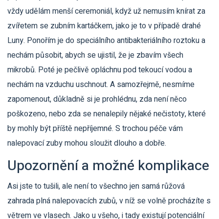
vždy udělám menší ceremoniál, když už nemusím knírat za
zvířetem se zubním kartáčkem, jako je to v případě drahé
Luny. Ponořím je do speciálního antibakteriálního roztoku a
nechám působit, abych se ujistil, že je zbavím všech
mikrobů. Poté je pečlivě opláchnu pod tekoucí vodou a
nechám na vzduchu uschnout. A samozřejmě, nesmíme
zapomenout, důkladně si je prohlédnu, zda není něco
poškozeno, nebo zda se nenalepily nějaké nečistoty, které
by mohly být příště nepříjemné. S trochou péče vám
nalepovací zuby mohou sloužit dlouho a dobře.
Upozornění a možné komplikace
Asi jste to tušili, ale není to všechno jen samá růžová
zahrada plná nalepovacích zubů, v níž se volně procházíte s
větrem ve vlasech. Jako u všeho, i tady existují potenciální