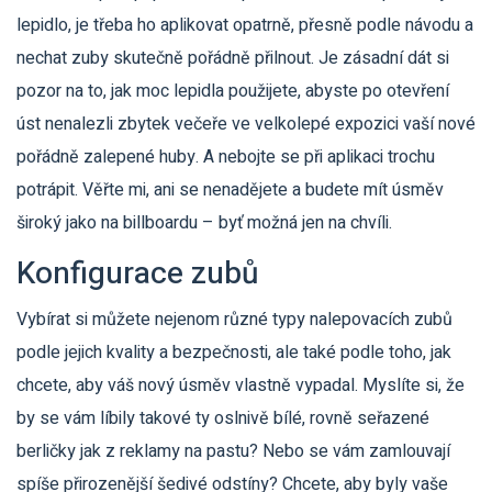
lepidlo, je třeba ho aplikovat opatrně, přesně podle návodu a
nechat zuby skutečně pořádně přilnout. Je zásadní dát si
pozor na to, jak moc lepidla použijete, abyste po otevření
úst nenalezli zbytek večeře ve velkolepé expozici vaší nové
pořádně zalepené huby. A nebojte se při aplikaci trochu
potrápit. Věřte mi, ani se nenadějete a budete mít úsměv
široký jako na billboardu – byť možná jen na chvíli.
Konfigurace zubů
Vybírat si můžete nejenom různé typy nalepovacích zubů
podle jejich kvality a bezpečnosti, ale také podle toho, jak
chcete, aby váš nový úsměv vlastně vypadal. Myslíte si, že
by se vám líbily takové ty oslnivě bílé, rovně seřazené
berličky jak z reklamy na pastu? Nebo se vám zamlouvají
spíše přirozenější šedivé odstíny? Chcete, aby byly vaše