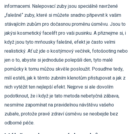
informacemi. Nalepovací zuby jsou speciálně navržené
„falešné“ zuby, které si můžete snadno připevnit k vašim
stávajícím zubům pro dočasnou proměnu úsměvu. Jsou to
jakýsi kosmetický facelift pro vaši pusinku. A přiznejme si, i
když jsou tyto mrňousky falešné, efekt je často velmi
realistický. Ať už jde o kostýmový večírek, fotošooting nebo
jen o to, abyste si jednoduše polepšili den, tyto malé
pomůcky k tomu můžou skvěle posloužit. Posuďme tedy,
milí estéti, jak k těmto zubním klenotům přistupovat a jak z
nich vytěžit ten nejlepší efekt. Nejprve si ale dovolím
podotknout, že i když je tato metoda nebetyčná zábava,
nesmíme zapomínat na pravidelnou návštěvu vašeho
zubaře, protože pravé zdraví úsměvu se neobejde bez
odborné péče.