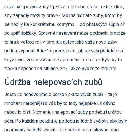
nové nalepovací zuby třpytivě bílé nebo spíše matně žluté,
aby zapadly mezi ty pravé? Možná hledáte zuby, které by
se hodily ke konkrétnímu kostýmu – od pirátských šupin až
po upíří špičáky. Správné nastavení nelze podcenit, protože
to hraje velkou roli v tom, jak autentické vaše nové zuby
budou vypadat. A teď si představte, jak se vaši přátelé diví,
když uvidí, že se váš úsměv proměnil přes noc. Byla by to
trošku nepohodlná situace, že? Takže vybírejte moudře.
Údržba nalepovacích zubů
Ještě že nehovoříme o údržbě skutečných zubů – ta je
mnohem náročnější a vás by to tady nejspíše už dávno
nebavilo číst. Nicméně, i nalepovací zuby potřebují určitou
péči. Po každém použití je potřeba je řádně vyčistit, aby byly
připraveny na další využití. Já osobně si na takovou práci