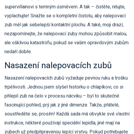
supervillainovi s temným úsměvem. A tak – čistěte, nitujte,
vyplachujte! Snažte se o kompletní čistotu, aby nalepovací
zub měl jak sebelepší kontaktní plochu. A také, moji drazí,
nezapomínejte, že nalepovací zuby mohou způsobit malou,
ale ošklivou katastrofu, pokud se vašim opravdovým zubům
nedaří dobře.
Nasazení nalepovacích zubů
Nasazení nalepovacích zubů vyžaduje pevnou ruku a trošku
trpělivosti. Jednou jsem slyšel historku o chlapíkovi, co si
přilepil zub na čelo v procesu nácviku – byl to skutečně
fascinující pohled, prý jak z jiné dimenze. Takže, přátelé,
soustředěte se, prosím! Každá sada má obvykle své vlastní
instrukce, některé používají speciální lepidla, jiné mají na
zubech už předpřipravenou lepící vrstvu. Pokud potřebujete