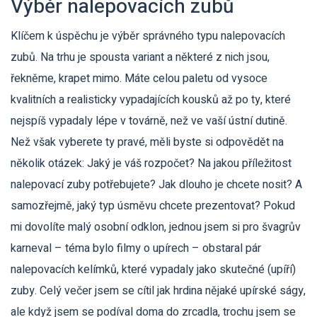
Výběr nalepovacích zubů
Klíčem k úspěchu je výběr správného typu nalepovacích
zubů. Na trhu je spousta variant a některé z nich jsou,
řekněme, krapet mimo. Máte celou paletu od vysoce
kvalitních a realisticky vypadajících kousků až po ty, které
nejspíš vypadaly lépe v továrně, než ve vaší ústní dutině.
Než však vyberete ty pravé, měli byste si odpovědět na
několik otázek: Jaký je váš rozpočet? Na jakou příležitost
nalepovací zuby potřebujete? Jak dlouho je chcete nosit? A
samozřejmě, jaký typ úsměvu chcete prezentovat? Pokud
mi dovolíte malý osobní odklon, jednou jsem si pro švagrův
karneval – téma bylo filmy o upírech – obstaral pár
nalepovacích kelímků, které vypadaly jako skutečné (upíří)
zuby. Celý večer jsem se cítil jak hrdina nějaké upírské ságy,
ale když jsem se podíval doma do zrcadla, trochu jsem se