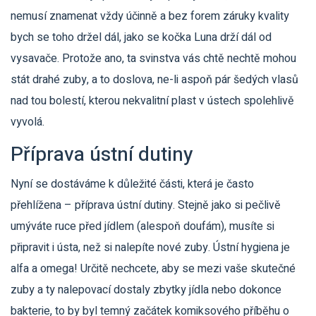
nemusí znamenat vždy účinně a bez forem záruky kvality
bych se toho držel dál, jako se kočka Luna drží dál od
vysavače. Protože ano, ta svinstva vás chtě nechtě mohou
stát drahé zuby, a to doslova, ne-li aspoň pár šedých vlasů
nad tou bolestí, kterou nekvalitní plast v ústech spolehlivě
vyvolá.
Příprava ústní dutiny
Nyní se dostáváme k důležité části, která je často
přehlížena – příprava ústní dutiny. Stejně jako si pečlivě
umýváte ruce před jídlem (alespoň doufám), musíte si
připravit i ústa, než si nalepíte nové zuby. Ústní hygiena je
alfa a omega! Určitě nechcete, aby se mezi vaše skutečné
zuby a ty nalepovací dostaly zbytky jídla nebo dokonce
bakterie, to by byl temný začátek komiksového příběhu o