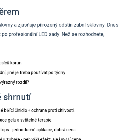
běrem
skvrny a zjasňuje přirozený odstín zubní skloviny
. Dnes
st po profesionální LED sady. Než se rozhodnete,
isíců korun.
í, jiné je třeba používat po týdny.
 výrazný rozdíl?
 shrnutí
 bělící činidlo + ochrana proti citlivosti.
ce gelu a světelné terapie.
trips
- jednoduché aplikace, dobrá cena.
ní u zubaře
- nejvyšší efekt, ale i vyšší cena.