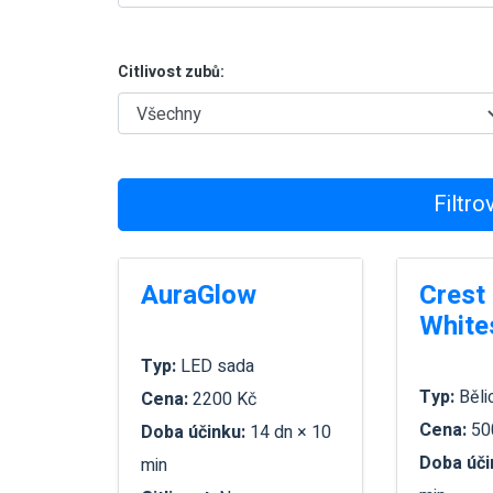
Citlivost zubů:
Filtro
AuraGlow
Crest
White
Typ:
LED sada
Typ:
Běli
Cena:
2200 Kč
Cena:
50
Doba účinku:
14 dn × 10
Doba úči
min