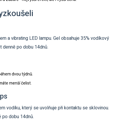
yzkoušeli
dem a vibrating LED lampu
. Gel obsahuje 35% vodíkový
ut denně po dobu 14dnů.
ny během dvou týdnů.
áte menší čelist.
ips
m vodíku, který se uvolňuje při kontaktu se sklovinou
.
nně po dobu 14dnů.