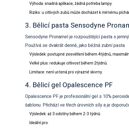
Výhoda: snadná aplikace, žádná potřeba lampy.
Riziko: u citlivých zubů může docházet k mírnému píchán
3. Bělicí pasta Sensodyne Prona
Sensodyne Pronamel
je rozpouštějící pasta s jemn
Používá se dvakrát denně, jako běžná zubní pasta.
Výsledek: postupné zesvětlení během 4týdnů, maximálně
Velké plus: redukuje citlivost během 2týdnů.
Limitace: není určená pro výrazné skvrny.
4. Bělicí gel Opalescence PF
Opalescence PF
je profesionální gel s 10% peroxid
šablonu
. Přichází ve třech úrovních síly a je dopo
Výsledek: až 3 odstíny během 2-3 týdnů.
Ideální pro: