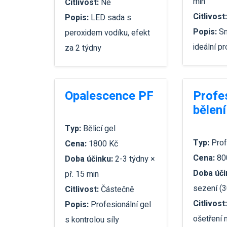
min
Citlivost:
Ne
Citlivost
Popis:
LED sada s
Popis:
Sn
peroxidem vodíku, efekt
ideální p
za 2 týdny
Opalescence PF
Profe
bělení
Typ:
Bělicí gel
Typ:
Prof
Cena:
1800 Kč
Cena:
80
Doba účinku:
2-3 týdny ×
Doba úči
př. 15 min
sezení (3
Citlivost:
Částečně
Citlivost
Popis:
Profesionální gel
ošetření
s kontrolou síly