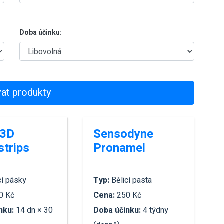
Doba účinku:
vat produkty
 3D
Sensodyne
strips
Pronamel
cí pásky
Typ:
Bělicí pasta
0 Kč
Cena:
250 Kč
nku:
14 dn × 30
Doba účinku:
4 týdny