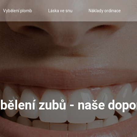
Vybělení plomb
Láska ve snu
Náklady ordinace
 bělení zubů - naše dopo