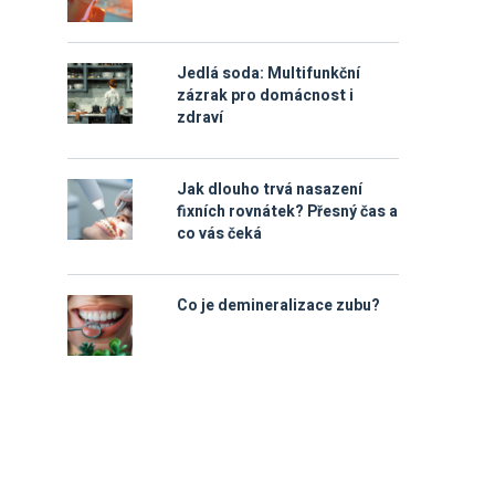
Jedlá soda: Multifunkční
zázrak pro domácnost i
zdraví
Jak dlouho trvá nasazení
fixních rovnátek? Přesný čas a
co vás čeká
Co je demineralizace zubu?