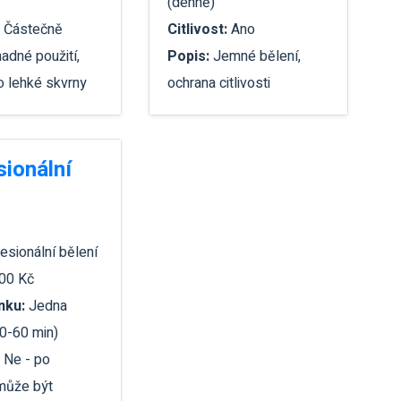
(denně)
:
Částečně
Citlivost:
Ano
adné použití,
Popis:
Jemné bělení,
ro lehké skvrny
ochrana citlivosti
sionální
esionální bělení
00 Kč
nku:
Jedna
0-60 min)
:
Ne - po
 může být