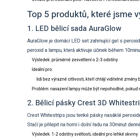
Top 5 produktů, které jsme v
1. LED bělicí sada AuraGlow
AuraGlow
je domácí LED set zahrnující gel s peroxi
peroxid a lampu, která aktivuje účinek během 10min
Výsledek: průměrné zesvětlení o 2-3 odstíny.
Ideální pro:
lidi bez výrazné citlivosti, kteří chtějí viditelné změ
Problém: nasazení lampy může být nepohodlné, pokud m
2. Bělicí pásky Crest 3D Whitestr
Crest Whitestrips
jsou tenké pásky nasáklé peroxide
Stačí je přilepit na horní i dolní řadu na 30minut de
Výsledek: 1-2 odstíny světlosti, ideální pro lehké skvrny.