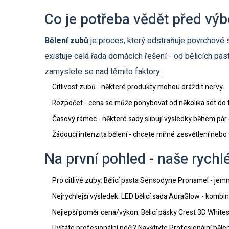
Co je potřeba vědět před vý
Bělení zubů
je proces, který odstraňuje povrchové 
existuje celá řada domácích řešení - od bělicích pa
zamyslete se nad těmito faktory:
Citlivost zubů - některé produkty mohou dráždit nervy.
Rozpočet - cena se může pohybovat od několika set do t
Časový rámec - některé sady slibují výsledky během pár dn
Žádoucí intenzita bělení - chcete mírné zesvětlení nebo
Na první pohled - naše rychlé
Pro citlivé zuby:
Bělicí pasta Sensodyne Pronamel
- jemné
Nejrychlejší výsledek:
LED bělicí sada AuraGlow
- kombina
Nejlepší poměr cena/výkon:
Bělicí pásky Crest 3D Whites
Uvítáte profesionální péči? Navštivte
Profesionální běle