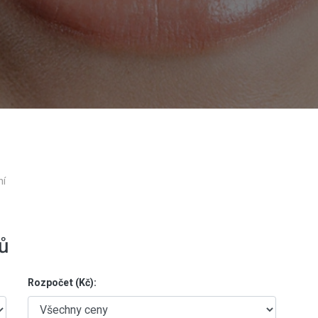
ní
ů
Rozpočet (Kč):