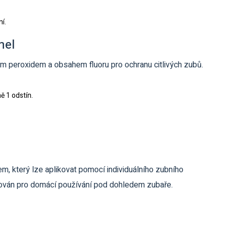
í.
mel
ým peroxidem a obsahem fluoru pro ochranu citlivých zubů
.
 1 odstín.
em, který lze aplikovat pomocí individuálního zubního
ručován pro domácí používání pod dohledem zubaře.