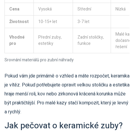
Cena
Vysoká
Střední
Nízká
Životnost
10-15+ let
3-7 let
Malé kazy
Vhodné
Přední zuby,
Zadní stoličky,
dočasné
pro
estetiky
funkce
řešení
Srovnání materiálů pro zubní náhrady
Pokud vám jde primárně o vzhled a máte rozpočet, keramika
je vítěz. Pokud potřebujete opravit velkou stoličku a estetika
hraje menší roli, kov nebo zirkonová krácená korunka může
být praktičtější. Pro malé kazy stačí kompozit, který je levný
a rychlý.
Jak pečovat o keramické zuby?