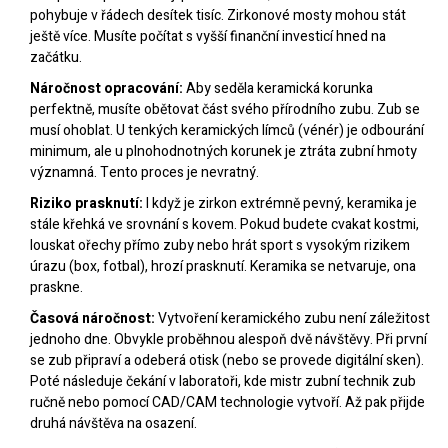
pohybuje v řádech desítek tisíc. Zirkonové mosty mohou stát
ještě více. Musíte počítat s vyšší finanční investicí hned na
začátku.
Náročnost opracování:
Aby seděla keramická korunka
perfektně, musíte obětovat část svého přírodního zubu. Zub se
musí ohoblat. U tenkých keramických límců (vénér) je odbourání
minimum, ale u plnohodnotných korunek je ztráta zubní hmoty
významná. Tento proces je nevratný.
Riziko prasknutí:
I když je zirkon extrémně pevný, keramika je
stále křehká ve srovnání s kovem. Pokud budete cvakat kostmi,
louskat ořechy přímo zuby nebo hrát sport s vysokým rizikem
úrazu (box, fotbal), hrozí prasknutí. Keramika se netvaruje, ona
praskne.
Časová náročnost:
Vytvoření keramického zubu není záležitost
jednoho dne. Obvykle proběhnou alespoň dvě návštěvy. Při první
se zub připraví a odeberá otisk (nebo se provede digitální sken).
Poté následuje čekání v laboratoři, kde mistr zubní technik zub
ručně nebo pomocí CAD/CAM technologie vytvoří. Až pak přijde
druhá návštěva na osazení.