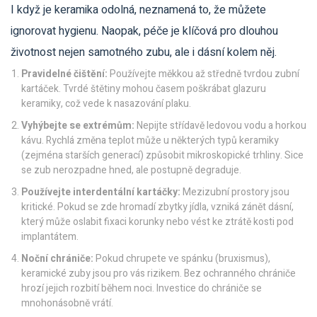
I když je keramika odolná, neznamená to, že můžete
ignorovat hygienu. Naopak, péče je klíčová pro dlouhou
životnost nejen samotného zubu, ale i dásní kolem něj.
Pravidelné čištění:
Používejte měkkou až středně tvrdou zubní
kartáček. Tvrdé štětiny mohou časem poškrábat glazuru
keramiky, což vede k nasazování plaku.
Vyhýbejte se extrémům:
Nepijte střídavě ledovou vodu a horkou
kávu. Rychlá změna teplot může u některých typů keramiky
(zejména starších generací) způsobit mikroskopické trhliny. Sice
se zub nerozpadne hned, ale postupně degraduje.
Používejte interdentální kartáčky:
Mezizubní prostory jsou
kritické. Pokud se zde hromadí zbytky jídla, vzniká zánět dásní,
který může oslabit fixaci korunky nebo vést ke ztrátě kosti pod
implantátem.
Noční chrániče:
Pokud chrupete ve spánku (bruxismus),
keramické zuby jsou pro vás rizikem. Bez ochranného chrániče
hrozí jejich rozbití během noci. Investice do chrániče se
mnohonásobně vrátí.