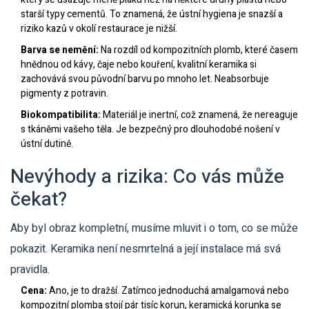
starší typy cementů. To znamená, že ústní hygiena je snazší a
riziko kazů v okolí restaurace je nižší.
Barva se nemění:
Na rozdíl od kompozitních plomb, které časem
hnědnou od kávy, čaje nebo kouření, kvalitní keramika si
zachovává svou původní barvu po mnoho let. Neabsorbuje
pigmenty z potravin.
Biokompatibilita:
Materiál je inertní, což znamená, že nereaguje
s tkáněmi vašeho těla. Je bezpečný pro dlouhodobé nošení v
ústní dutině.
Nevýhody a rizika: Co vás může
čekat?
Aby byl obraz kompletní, musíme mluvit i o tom, co se může
pokazit. Keramika není nesmrtelná a její instalace má svá
pravidla.
Cena:
Ano, je to dražší. Zatímco jednoduchá amalgamová nebo
kompozitní plomba stojí pár tisíc korun, keramická korunka se