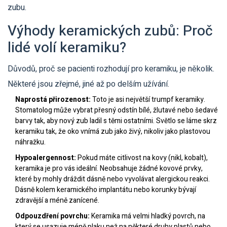
zubu.
Výhody keramických zubů: Proč
lidé volí keramiku?
Důvodů, proč se pacienti rozhodují pro keramiku, je několik.
Některé jsou zřejmé, jiné až po delším užívání.
Naprostá přirozenost:
Toto je asi největší trumpf keramiky.
Stomatolog může vybrat přesný odstín bílé, žlutavé nebo šedavé
barvy tak, aby nový zub ladil s těmi ostatními. Světlo se láme skrz
keramiku tak, že oko vnímá zub jako živý, nikoliv jako plastovou
náhražku.
Hypoalergennost:
Pokud máte citlivost na kovy (nikl, kobalt),
keramika je pro vás ideální. Neobsahuje žádné kovové prvky,
které by mohly dráždit dásně nebo vyvolávat alergickou reakci.
Dásně kolem keramického implantátu nebo korunky bývají
zdravější a méně zanícené.
Odpouzdření povrchu:
Keramika má velmi hladký povrch, na
který se usazuje méně plaku než na některé druhy plastů nebo