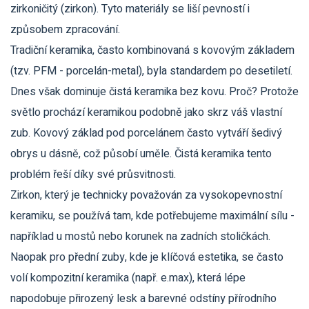
zirkoničitý (zirkon)
. Tyto materiály se liší pevností i
způsobem zpracování.
Tradiční keramika, často kombinovaná s kovovým základem
(tzv. PFM - porcelán-metal), byla standardem po desetiletí.
Dnes však dominuje čistá keramika bez kovu. Proč? Protože
světlo prochází keramikou podobně jako skrz váš vlastní
zub. Kovový základ pod porcelánem často vytváří šedivý
obrys u dásně, což působí uměle. Čistá keramika tento
problém řeší díky své průsvitnosti.
Zirkon, který je technicky považován za vysokopevnostní
keramiku, se používá tam, kde potřebujeme maximální sílu -
například u mostů nebo korunek na zadních stoličkách.
Naopak pro přední zuby, kde je klíčová estetika, se často
volí kompozitní keramika (např. e.max), která lépe
napodobuje přirozený lesk a barevné odstíny přírodního