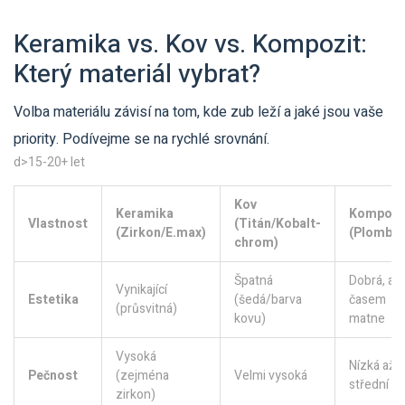
Keramika vs. Kov vs. Kompozit:
Který materiál vybrat?
Volba materiálu závisí na tom, kde zub leží a jaké jsou vaše
priority. Podívejme se na rychlé srovnání.
d>15-20+ let
Kov
Keramika
Kompozi
Vlastnost
(Titán/Kobalt-
(Zirkon/E.max)
(Plomba)
chrom)
Špatná
Dobrá, ale
Vynikající
Estetika
(šedá/barva
časem
(průsvitná)
kovu)
matne
Vysoká
Nízká až
Pečnost
(zejména
Velmi vysoká
střední
zirkon)