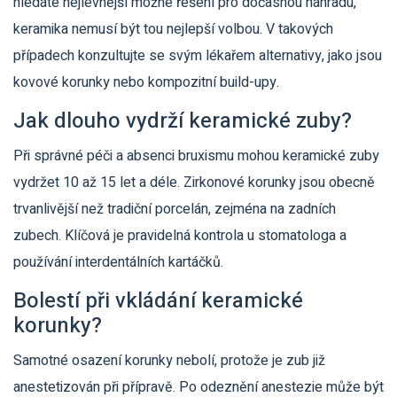
hledáte nejlevnější možné řešení pro dočasnou náhradu,
keramika nemusí být tou nejlepší volbou. V takových
případech konzultujte se svým lékařem alternativy, jako jsou
kovové korunky nebo kompozitní build-upy.
Jak dlouho vydrží keramické zuby?
Při správné péči a absenci bruxismu mohou keramické zuby
vydržet 10 až 15 let a déle. Zirkonové korunky jsou obecně
trvanlivější než tradiční porcelán, zejména na zadních
zubech. Klíčová je pravidelná kontrola u stomatologa a
používání interdentálních kartáčků.
Bolestí při vkládání keramické
korunky?
Samotné osazení korunky nebolí, protože je zub již
anestetizován při přípravě. Po odeznění anestezie může být