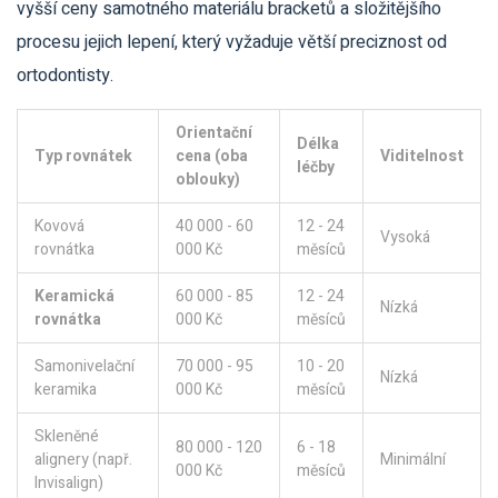
vyšší ceny samotného materiálu bracketů a složitějšího
procesu jejich lepení, který vyžaduje větší preciznost od
ortodontisty.
Orientační
Délka
Typ rovnátek
cena (oba
Viditelnost
léčby
oblouky)
Kovová
40 000 - 60
12 - 24
Vysoká
rovnátka
000 Kč
měsíců
Keramická
60 000 - 85
12 - 24
Nízká
rovnátka
000 Kč
měsíců
Samonivelační
70 000 - 95
10 - 20
Nízká
keramika
000 Kč
měsíců
Skleněné
80 000 - 120
6 - 18
alignery (např.
Minimální
000 Kč
měsíců
Invisalign)