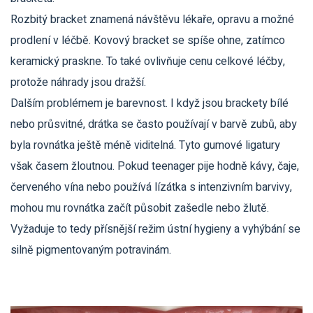
Rozbitý bracket znamená návštěvu lékaře, opravu a možné
prodlení v léčbě. Kovový bracket se spíše ohne, zatímco
keramický praskne. To také ovlivňuje cenu celkové léčby,
protože náhrady jsou dražší.
Dalším problémem je barevnost. I když jsou brackety bílé
nebo průsvitné, drátka se často používají v barvě zubů, aby
byla rovnátka ještě méně viditelná. Tyto gumové ligatury
však časem žloutnou. Pokud teenager pije hodně kávy, čaje,
červeného vína nebo používá lízátka s intenzivním barvivy,
mohou mu rovnátka začít působit zašedle nebo žlutě.
Vyžaduje to tedy přísnější režim ústní hygieny a vyhýbání se
silně pigmentovaným potravinám.