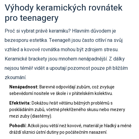
Výhody keramických rovnátek
pro teenagery
Proč si vybrat právě keramiku? Hlavním důvodem je
bezesporu estetika. Teenageři jsou často citliví na svůj
vzhled a kovové rovnátka mohou být zdrojem stresu.
Keramické brackety jsou mnohem nenápadnější. Z dálky
nejsou téměř vidět a upoutají pozornost pouze při bližším
zkoumání.
Nenápadnost:
Barevně odpovídají zubům, což zvyšuje
sebevědomí nositele ve škole i v přátelském kolektivu.
Efektivita:
Dokážou řešit většinu běžných problémů s
poskládáním zubů, včetně překříženého skusu nebo mezery
mezi zuby (diastémy).
Pohodlí:
Ačkoli jsou větší než kovové, materiál je hladký a méně
dráždí sliznici ústní dutiny po počátečním nasazení.