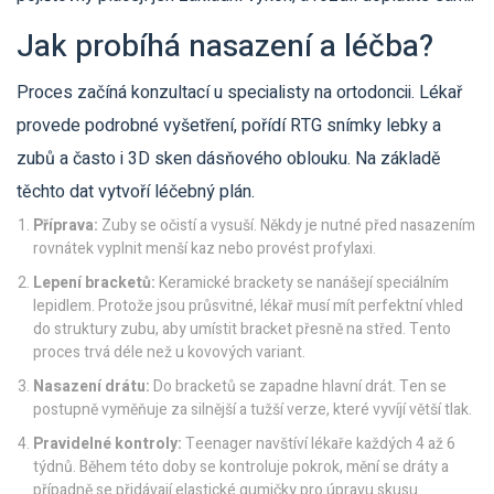
Jak probíhá nasazení a léčba?
Proces začíná konzultací u specialisty na ortodoncii. Lékař
provede podrobné vyšetření, pořídí RTG snímky lebky a
zubů a často i 3D sken dásňového oblouku. Na základě
těchto dat vytvoří léčebný plán.
Příprava:
Zuby se očistí a vysuší. Někdy je nutné před nasazením
rovnátek vyplnit menší kaz nebo provést profylaxi.
Lepení bracketů:
Keramické brackety se nanášejí speciálním
lepidlem. Protože jsou průsvitné, lékař musí mít perfektní vhled
do struktury zubu, aby umístit bracket přesně na střed. Tento
proces trvá déle než u kovových variant.
Nasazení drátu:
Do bracketů se zapadne hlavní drát. Ten se
postupně vyměňuje za silnější a tužší verze, které vyvíjí větší tlak.
Pravidelné kontroly:
Teenager navštíví lékaře každých 4 až 6
týdnů. Během této doby se kontroluje pokrok, mění se dráty a
případně se přidávají elastické gumičky pro úpravu skusu.