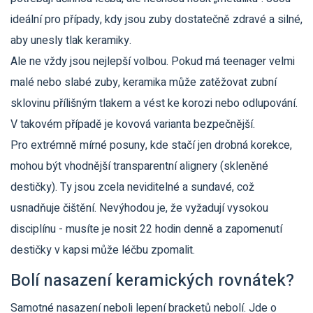
ideální pro případy, kdy jsou zuby dostatečně zdravé a silné,
aby unesly tlak keramiky.
Ale ne vždy jsou nejlepší volbou. Pokud má teenager velmi
malé nebo slabé zuby, keramika může zatěžovat zubní
sklovinu přílišným tlakem a vést ke korozi nebo odlupování.
V takovém případě je kovová varianta bezpečnější.
Pro extrémně mírné posuny, kde stačí jen drobná korekce,
mohou být vhodnější transparentní alignery (skleněné
destičky). Ty jsou zcela neviditelné a sundavé, což
usnadňuje čištění. Nevýhodou je, že vyžadují vysokou
disciplínu - musíte je nosit 22 hodin denně a zapomenutí
destičky v kapsi může léčbu zpomalit.
Bolí nasazení keramických rovnátek?
Samotné nasazení neboli lepení bracketů nebolí. Jde o