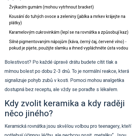
Žvýkacím gumám (mohou vytrhnout bracket)
Kousání do tuhých ovoce a zeleniny (jablka a mrkev krájejte na
plátky)
Karamelovým cukrovinkám (lepí se na rovnátka a způsobují kaz)
Silně pigmentovaným nápojům (káva, černý čaj, červené víno) -
pokud je pijete, použijte slamku a ihned vypláchněte ústa vodou
Bolestivost? Po každé úpravě drátu budete cítit tlak a
mírnou bolest po dobu 2-3 dnů. To je normální reakce, která
signalizuje pohyb zubů v kosti. Pomoci mohou analgetika
dostupná bez receptu, ale vždy se poraďte s lékařem.
Kdy zvolit keramika a kdy raději
něco jiného?
Keramická rovnátka jsou skvělou volbou pro teenagery, kteří
potřebují účinnou léčbu, ale nechcou nosit „metaliku“. Jsou