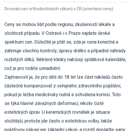
Srovnání cen orthodontických výkonů v ČR (orientační ceny)
Ceny se mohou lišit podle regionu, zkušeností lékaře a
složitosti případu. V Ostravě i v Praze najdete široké
spektrum cen. Důležité je ptát se, zda je cena konečná a
zahrnuje všechny kontroly, úpravy drátko a případné náhrady
rozbitých dílků. Některé kliniky nabízejí splátkové kalendáře,
což je pro rodiče usnadnění.
Zajímavostí je, že pro děti do 18 let lze část nákladů často
částečně kompenzovat z veřejného zdravotního pojištění,
pokud je léčba medicínsky nutná a schválena komisí. Toto
se týká hlavně závažných deformací, nikoliv čistě
estetických úprav. U keramických rovnátek je situace
složitější, protože jde často o estetickou volbu, takže
pojišťovny plácejí jen základní výkon, a rozdíl doplatíte sami.