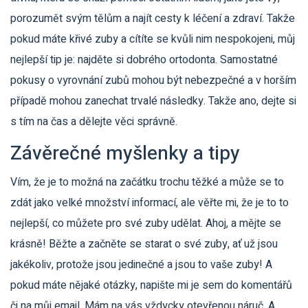
porozumět svým tělům a najít cesty k léčení a zdraví. Takže
pokud máte křivé zuby a cítíte se kvůli nim nespokojeni, můj
nejlepší tip je: najděte si dobrého ortodonta. Samostatné
pokusy o vyrovnání zubů mohou být nebezpečné a v horším
případě mohou zanechat trvalé následky. Takže ano, dejte si
s tím na čas a dělejte věci správně.
Závěrečné myšlenky a tipy
Vím, že je to možná na začátku trochu těžké a může se to
zdát jako velké množství informací, ale věřte mi, že je to to
nejlepší, co můžete pro své zuby udělat. Ahoj, a mějte se
krásně! Běžte a začněte se starat o své zuby, ať už jsou
jakékoliv, protože jsou jedinečné a jsou to vaše zuby! A
pokud máte nějaké otázky, napište mi je sem do komentářů
či na můj email. Mám na vás vždycky otevřenou náruč. A