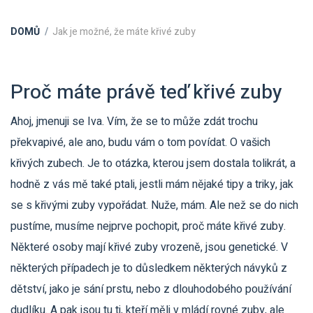
DOMŮ
Jak je možné, že máte křivé zuby
Proč máte právě teď křivé zuby
Ahoj, jmenuji se Iva. Vím, že se to může zdát trochu
překvapivé, ale ano, budu vám o tom povídat. O vašich
křivých zubech. Je to otázka, kterou jsem dostala tolikrát, a
hodně z vás mě také ptali, jestli mám nějaké tipy a triky, jak
se s křivými zuby vypořádat. Nuže, mám. Ale než se do nich
pustíme, musíme nejprve pochopit, proč máte křivé zuby.
Některé osoby mají křivé zuby vrozeně, jsou genetické. V
některých případech je to důsledkem některých návyků z
dětství, jako je sání prstu, nebo z dlouhodobého používání
dudlíku. A pak jsou tu ti, kteří měli v mládí rovné zuby, ale