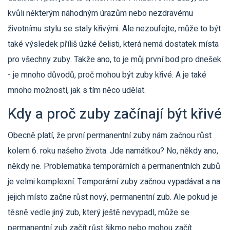
kvůli některým náhodným úrazům nebo nezdravému
životnímu stylu se staly křivými. Ale nezoufejte, může to být
také výsledek příliš úzké čelisti, která nemá dostatek místa
pro všechny zuby. Takže ano, to je můj první bod pro dnešek
- je mnoho důvodů, proč mohou být zuby křivé. A je také
mnoho možností, jak s tím něco udělat.
Kdy a proč zuby začínají být křivé
Obecně platí, že první permanentní zuby nám začnou růst
kolem 6. roku našeho života. Jde namátkou? No, někdy ano,
někdy ne. Problematika temporárních a permanentních zubů
je velmi komplexní. Temporární zuby začnou vypadávat a na
jejich místo začne růst nový, permanentní zub. Ale pokud je
těsně vedle jiný zub, který ještě nevypadl, může se
permanentní zub začít růst šikmo nebo mohou začít