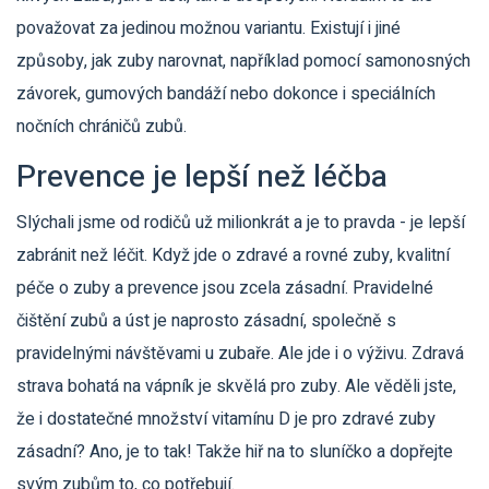
považovat za jedinou možnou variantu. Existují i jiné
způsoby, jak zuby narovnat, například pomocí samonosných
závorek, gumových bandáží nebo dokonce i speciálních
nočních chráničů zubů.
Prevence je lepší než léčba
Slýchali jsme od rodičů už milionkrát a je to pravda - je lepší
zabránit než léčit. Když jde o zdravé a rovné zuby, kvalitní
péče o zuby a prevence jsou zcela zásadní. Pravidelné
čištění zubů a úst je naprosto zásadní, společně s
pravidelnými návštěvami u zubaře. Ale jde i o výživu. Zdravá
strava bohatá na vápník je skvělá pro zuby. Ale věděli jste,
že i dostatečné množství vitamínu D je pro zdravé zuby
zásadní? Ano, je to tak! Takže hiř na to sluníčko a dopřejte
svým zubům to, co potřebují.