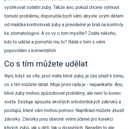
vystrkovat ostatní zuby. Takže ano, pokud chcete vyhnout
tomuto problému, doporučila bych vám, abyste svým dětem
od malička kontrolovali zuby a pravidelně je brali na kontroly
ke stomatologovi. A co vy o tom myslíte? Znáte někoho,
kdo to udělal a pomohlo mu to? Ráda o tom s vámi
popovídám v komentářích.
Co s tím můžete udělat
Nyní, když se víte, proč máte křivé zuby, je čas přejít k tomu,
co s tím můžete dělat. Moje první rada je - nepanikařte. Ano,
křivé zuby mohou způsobovat problémy, ale není to konec
světa. Existuje spousta skvělých ortodontických zákroků a
postupů, které vám mohou pomoci. Například můžete zkusit
závorky. Závorky jsou obecně velmi účinné pro korekci
křivých zubů, jak u dětí, tak u dospělých. Neradím to ale