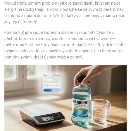
Pokud trpíte ústními problémy jako je zánět dásní, krvácení nebo
alergie na složky (např. alkohol), poraďte se se svým zubařem, než
Listerinu zařadíte do rutin. Někdy stačí zvolit jemnější variantu nebo
jiný typ ústní vody.
Rozhodl(a) jste se, že Listerinu chcete vyzkoušet? Vyberte si
příchuť, která vám chutná, a držte se jednoduchých pravidel –
měřte množství, nechte působit a nepřehánějte to. Pravidelná ústní
hygiena, zdravá strava a návštěvy zubaře doplní efekt ústní vody a
pomohou vám udržet úsměv svěží a zdravý.