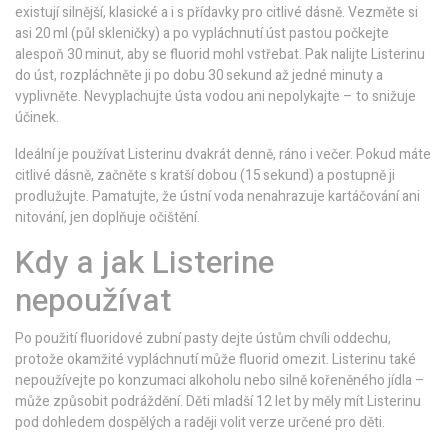
existují silnější, klasické a i s přídavky pro citlivé dásně. Vezměte si
asi 20 ml (půl skleničky) a po vypláchnutí úst pastou počkejte
alespoň 30 minut, aby se fluorid mohl vstřebat. Pak nalijte Listerinu
do úst, rozpláchněte ji po dobu 30 sekund až jedné minuty a
vyplivněte. Nevyplachujte ústa vodou ani nepolykajte – to snižuje
účinek.
Ideální je používat Listerinu dvakrát denně, ráno i večer. Pokud máte
citlivé dásně, začněte s kratší dobou (15 sekund) a postupně ji
prodlužujte. Pamatujte, že ústní voda nenahrazuje kartáčování ani
nitování, jen doplňuje očištění.
Kdy a jak Listerine
nepoužívat
Po použití fluoridové zubní pasty dejte ústům chvíli oddechu,
protože okamžité vypláchnutí může fluorid omezit. Listerinu také
nepoužívejte po konzumaci alkoholu nebo silně kořeněného jídla –
může způsobit podráždění. Děti mladší 12 let by měly mít Listerinu
pod dohledem dospělých a raději volit verze určené pro děti.