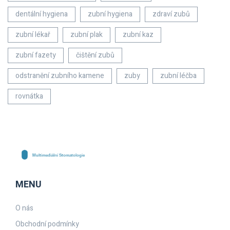
dentální hygiena
zubní hygiena
zdraví zubů
zubní lékař
zubní plak
zubní kaz
zubní fazety
čištění zubů
odstranění zubního kamene
zuby
zubní léčba
rovnátka
MENU
O nás
Obchodní podmínky